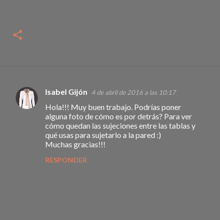
Isabel Gijón
4 de abril de 2016 a las 10:17
C
Hola!!! Muy buen trabajo. Podrías poner
o
alguna foto de cómo es por detrás? Para ver
m
cómo quedan las sujeciones entre las tablas y
qué usas para sujetarlo a la pared :)
e
Muchas gracias!!!
n
RESPONDER
t
a
r
i